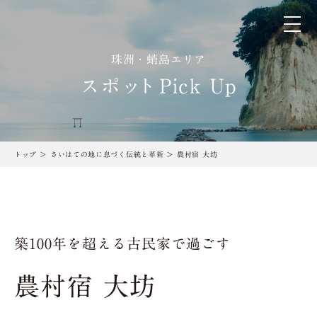
珠洲・蛸島エリア
スポッ
ト
Pick Up
トップ
さいはての地に息づく伝統と革新
農村宿 大坊
築100年を超える古民家で過ごす
農村宿 大坊