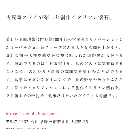
古民家ステイで楽しむ
創作イタリアン懐石。
美しい田園地帯に佇む築100年超の古民家をリノベーションし
たオーベルジュ。薪ストーブのある大きな玄関を上がると、
豪壮な格子天井や華やかな襖に彩られた囲炉裏が広がりま
す。宿泊できるのは１日限定１組。他のゲストに気兼ねする
ことなく、のんびりと農家の雰囲気を楽しむことができま
す。食事はモダンなダイニングで、地の野菜や魚介をふんだ
んに使ったイタリアンシェフによる創作イタリアン懐石を。
２日前までの予約で、食事だけをいただくことも可能です。
https://suzu-daibou.com/
〒927-1237 石川県珠洲市若山町大坊5-25