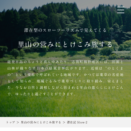
滞在型のスローツーリズムで見えてくる
里山の営みにとけこみ旅する
能登半島のちょうど真ん中あたり。志賀町熊野地区には、田園と
山林が織りなす日本の原風景が広がります。近頃は“のとくま
の”という愛称で呼ばれている地域です。かつては薬草の名産地
として知られ、地域ぐるみで薬草づくりに取り組み、栄えまし
た。今なお自然と調和しながら営まれる里山の暮らしにとけこん
で、ゆったりと過ごすことができます。
トップ
里山の営みにとけこみ旅する
滞在記 Slow-2