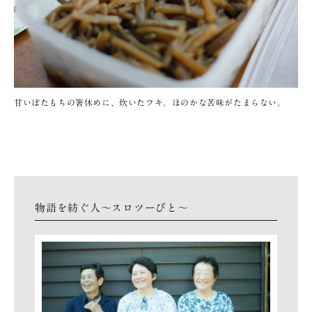
甘いぼたもちの箸休めに、炊いたフキ。ほのかな苦味がたまらない。
物語を紡ぐ人～スロツーびと～