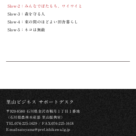
Slow-2：みんなでぼたもち、ワイワイと
Slow-3：森を守る人
Slow-4：束の間のほどよい田舎暮らし
Slow-5：ネコは無敵
里山ビジネス サポートデスク
〒920-8580 石川県金沢市鞍月１丁目１番地
（石川県農林水産部 里山振興室）
TEL:076-225-1629 / FAX:076-225-1618
E-mail:satoyama@pref.ishikawa.lg.jp