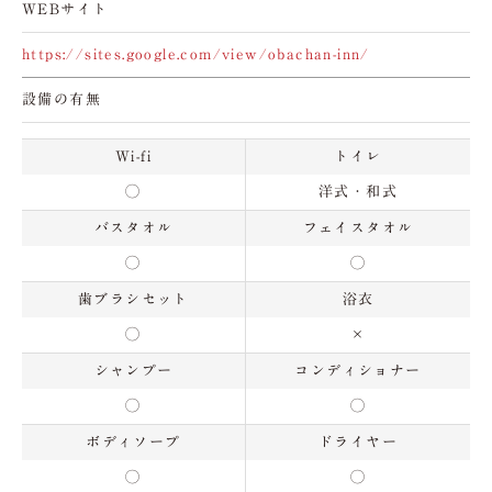
WEBサイト
https://sites.google.com/view/obachan-inn/
設備の有無
Wi-fi
トイレ
◯
洋式・和式
バスタオル
フェイスタオル
◯
◯
歯ブラシセット
浴衣
◯
×
シャンプー
コンディショナー
◯
◯
ボディソープ
ドライヤー
◯
◯